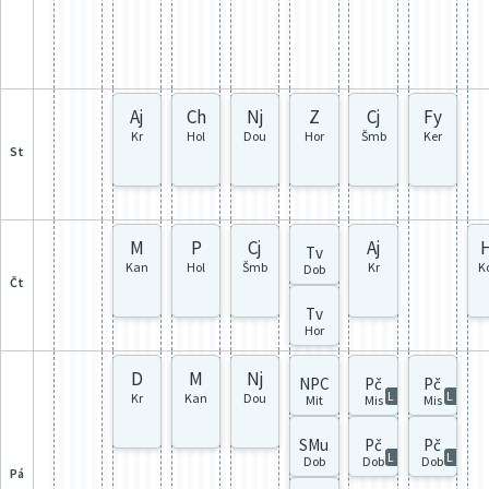
Aj
Ch
Nj
Z
Cj
Fy
Kr
Hol
Dou
Hor
Šmb
Ker
st
M
P
Cj
Aj
Tv
Kan
Hol
Šmb
Kr
K
Dob
čt
Tv
Hor
D
M
Nj
NPC
Pč
Pč
L
L
Kr
Kan
Dou
Mit
Mis
Mis
SMu
Pč
Pč
L
L
Dob
Dob
Dob
pá