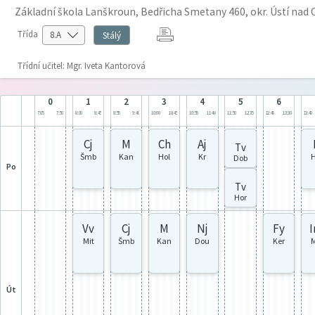
Základní škola Lanškroun, Bedřicha Smetany 460, okr. Ústí nad O
Třída
Stálý
Třídní učitel: Mgr. Iveta Kantorová
0
1
2
3
4
5
6
7:05
7:50
8:00
8:45
8:55
9:40
10:00
10:45
10:55
11:40
11:50
12:35
12:45
13:30
13:40
Cj
M
Ch
Aj
Tv
Šmb
Kan
Hol
Kr
H
Dob
po
Tv
Hor
Vv
Cj
M
Nj
Fy
I
Mit
Šmb
Kan
Dou
Ker
M
út